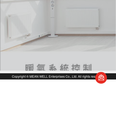
回
Copyright ® MEAN WELL Enterprises Co., Ltd. All rights reserved.
頁
面
頂
端