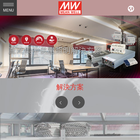
MEAN
MENU
WELL
Enterprises
Co.,
Ltd.
解決方案