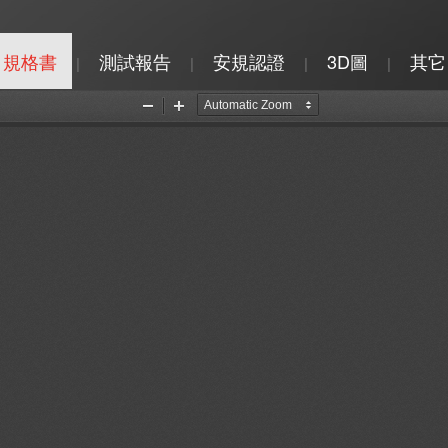
規格書
測試報告
安規認證
3D圖
其它
|
|
|
|